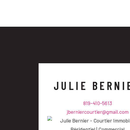
JULIE BERNI
819-410-5613
jberniercourtier@gmail.com